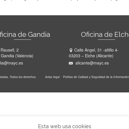
ficina de Gandia
Oficina de Elc
 Rausell, 2
Calle Angel, 31 -altillo 4-
 Gandia (Valencia)
03203 – Elche (Alicante)
ia@mayc.es
alicante@mayc.es
stradas. Todos los derechos
Aviso legal
Política de Calidad y Seguridad de la Información
Esta web usa cookies