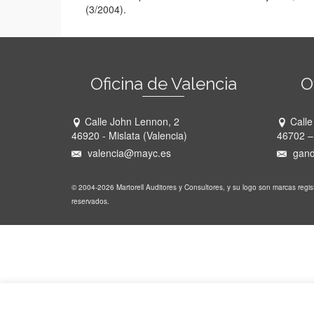
(3/2004).
Oficina de Valencia
O
Calle John Lennon, 2
Calle
46920 - Mislata (Valencia)
46702 –
valencia@mayc.es
gand
© 2004-2026 Martorell Auditores y Consultores, y su logo son marcas regi
reservados.