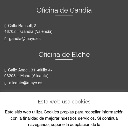
Oficina de Gandia
Calle Rausell, 2
46702 – Gandia (Valencia)
gandia@mayc.es
Oficina de Elche
Calle Angel, 31 -altillo 4-
03203 – Elche (Alicante)
alicante@mayc.es
Oficina de Palma
Esta web usa cookies
Este sitio web utiliza Cookies propias para recopilar información
Avda. Alexandre Rosselló, 6
con la finalidad de mejorar nuestros servicios. Si continua
07002 - Palma de Mallorca
navegando, supone la aceptación de la
mallorca@mayc.es