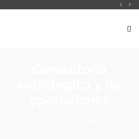
Consultoría
estratégica y de
operaciones
Conectamos la estrategia con las operaciones para
lograr un impacto duradero
Home
/
Consultoría estratégica y de operaciones