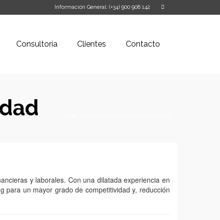
Información General: (+34) 900 908 142
Consultoría
Clientes
Contacto
idad
Home
/
Servicios
/
Outsourcing de Contabilidad
inancieras y laborales. Con una dilatada experiencia en
ing para un mayor grado de competitividad y, reducción