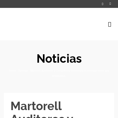
Noticias
Home
/
Noticias
/
Martorell Auditores y Consultores fomentará el reciclaje entre sus
empleados.
Martorell